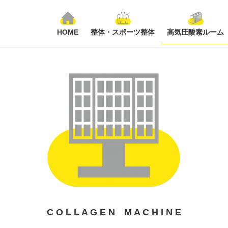
HOME
整体・スポーツ整体
高気圧酸素ルーム
C O L L A G E N M A C H I N E