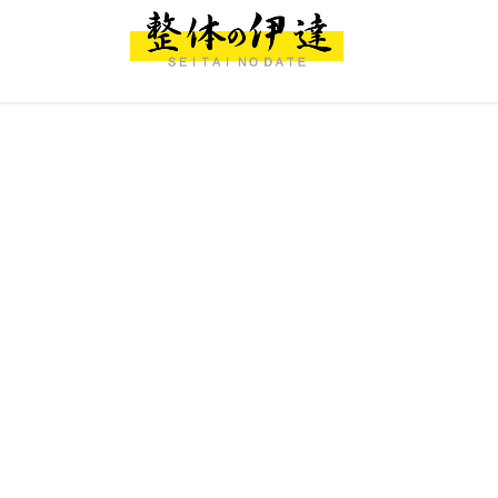
コ
ナ
ン
ビ
テ
ゲ
ン
ー
ツ
シ
へ
ョ
ス
ン
キ
に
ッ
移
プ
動