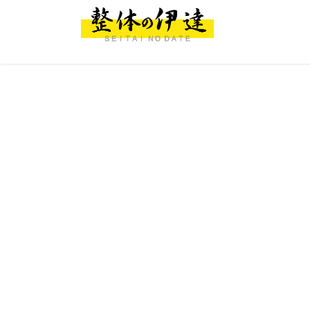
コ
ナ
ン
ビ
テ
ゲ
ン
ー
ツ
シ
へ
ョ
ス
ン
キ
に
ッ
移
プ
動