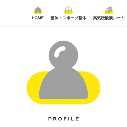
HOME
整体・スポーツ整体
高気圧酸素ルーム
P R O F I L E